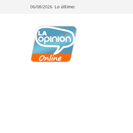
Saltar
Saltar
Saltar
06/08/2026
Lo último:
al
a
al
contenido
la
contenido
navegación