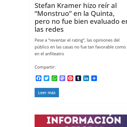
Stefan Kramer hizo reír al
“Monstruo” en la Quinta,
pero no fue bien evaluado e
las redes
Pese a “reventar el rating”, las opiniones del
público en las casas no fue tan favorable como
en el anfiteatro
Compartir:
F
T
W
M
P
T
L
C
a
w
h
a
i
u
i
o
c
i
a
s
n
m
n
m
Leer más
e
t
t
t
t
b
k
p
b
t
s
o
e
l
e
a
o
e
A
d
r
r
d
r
o
r
p
o
e
I
t
k
p
n
s
n
i
t
r