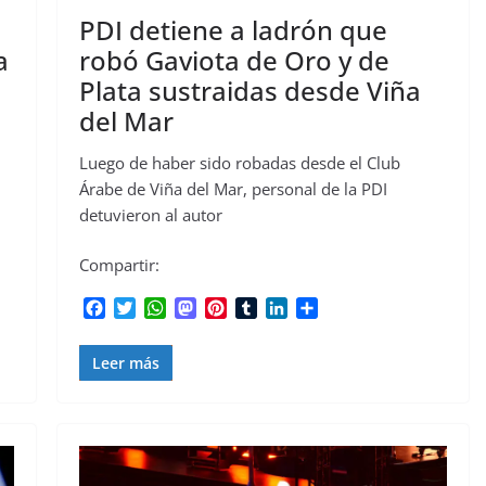
PDI detiene a ladrón que
a
robó Gaviota de Oro y de
Plata sustraidas desde Viña
del Mar
Luego de haber sido robadas desde el Club
Árabe de Viña del Mar, personal de la PDI
detuvieron al autor
Compartir:
F
T
W
M
P
T
L
C
a
w
h
a
i
u
i
o
c
i
a
s
n
m
n
m
Leer más
e
t
t
t
t
b
k
p
b
t
s
o
e
l
e
a
o
e
A
d
r
r
d
r
o
r
p
o
e
I
t
k
p
n
s
n
i
t
r