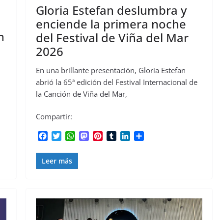
Gloria Estefan deslumbra y
enciende la primera noche
n
del Festival de Viña del Mar
2026
En una brillante presentación, Gloria Estefan
abrió la 65ª edición del Festival Internacional de
la Canción de Viña del Mar,
Compartir:
F
T
W
M
P
T
L
C
a
w
h
a
i
u
i
o
c
i
a
s
n
m
n
m
Leer más
e
t
t
t
t
b
k
p
b
t
s
o
e
l
e
a
o
e
A
d
r
r
d
r
o
r
p
o
e
I
t
k
p
n
s
n
i
t
r