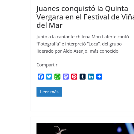
Juanes conquistó la Quinta
Vergara en el Festival de Viñ
del Mar
Junto a la cantante chilena Mon Laferte cantó
“Fotografía” e interpretó “Loca”, del grupo
liderado por Aldo Asenjo, más conocido
Compartir:
F
T
W
M
P
T
L
C
a
w
h
a
i
u
i
o
c
i
a
s
n
m
n
m
Leer más
e
t
t
t
t
b
k
p
b
t
s
o
e
l
e
a
o
e
A
d
r
r
d
r
o
r
p
o
e
I
t
k
p
n
s
n
i
t
r