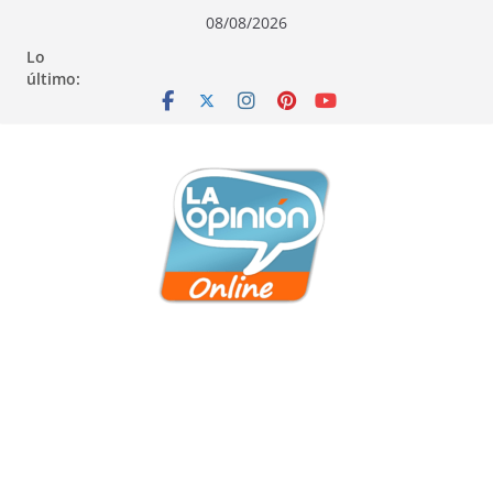
Saltar
Saltar
Saltar
08/08/2026
al
a
al
Lo
contenido
la
contenido
último:
navegación