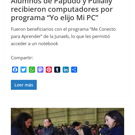
Alumnos de Papudo y Pullally
recibieron computadores por
programa “Yo elijo Mi PC”
Fueron beneficiarios con el programa “Me Conecto
para Aprender” de la Junaeb, lo que les permitió
acceder a un notebook
Compartir:
F
T
W
M
P
T
L
C
a
w
h
a
i
u
i
o
c
i
a
s
n
m
n
m
Leer más
e
t
t
t
t
b
k
p
b
t
s
o
e
l
e
a
o
e
A
d
r
r
d
r
o
r
p
o
e
I
t
k
p
n
s
n
i
t
r