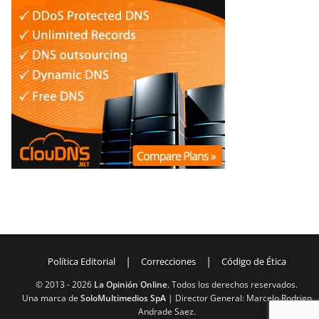
|
|
Política Editorial
Correcciones
Código de Ética
© 2013 -
2026
La Opinión Online
. Todos los derechos reservados.
Una marca de
SoloMultimedios SpA
| Director General: Marcelo Rodrigo
Andrade Saez.