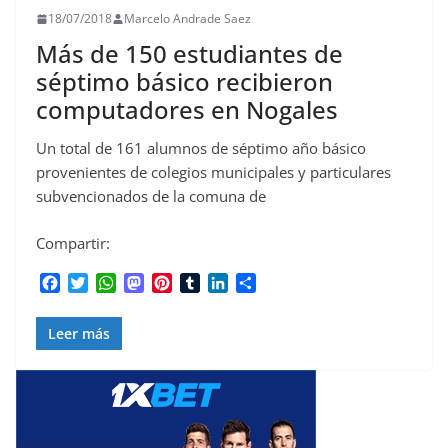
18/07/2018
Marcelo Andrade Saez
Más de 150 estudiantes de
séptimo básico recibieron
computadores en Nogales
Un total de 161 alumnos de séptimo año básico
provenientes de colegios municipales y particulares
subvencionados de la comuna de
Compartir:
F
T
W
M
P
T
L
C
a
w
h
a
i
u
i
o
c
i
a
s
n
m
n
m
Leer más
e
t
t
t
t
b
k
p
b
t
s
o
e
l
e
a
o
e
A
d
r
r
d
r
o
r
p
o
e
I
t
k
p
n
s
n
i
t
r