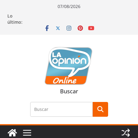
Saltar
Saltar
Saltar
07/08/2026
al
a
al
Lo
contenido
la
contenido
último:
navegación
Buscar
Buscar