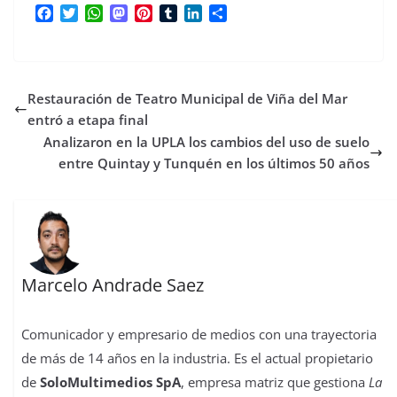
F
T
W
M
P
T
L
C
a
w
h
a
i
u
i
o
c
i
a
s
n
m
n
m
e
t
t
t
t
b
k
p
b
t
s
o
e
l
e
a
Restauración de Teatro Municipal de Viña del Mar
o
e
A
d
r
r
d
r
o
r
p
o
e
I
t
entró a etapa final
k
p
n
s
n
i
Analizaron en la UPLA los cambios del uso de suelo
t
r
entre Quintay y Tunquén en los últimos 50 años
Marcelo Andrade Saez
Comunicador y empresario de medios con una trayectoria
de más de 14 años en la industria. Es el actual propietario
de
SoloMultimedios SpA
, empresa matriz que gestiona
La