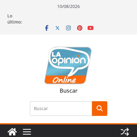
Saltar
Saltar
Saltar
10/08/2026
al
a
al
Lo
contenido
la
contenido
último:
navegación
Buscar
Buscar