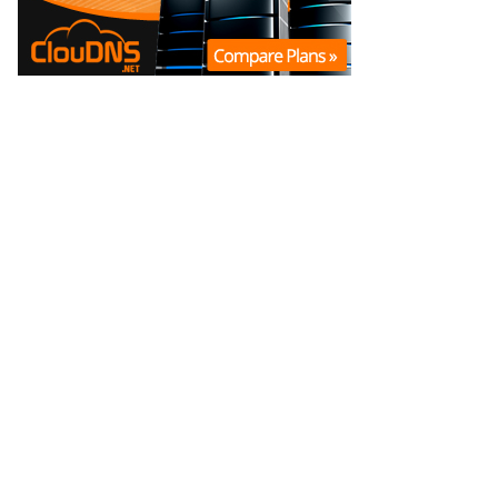
|
|
Política Editorial
Correcciones
Código de Ética
© 2013 -
2026
La Opinión Online
. Todos los derechos reservados.
Una marca de
SoloMultimedios SpA
| Director General: Marcelo Rodrigo
Andrade Saez.