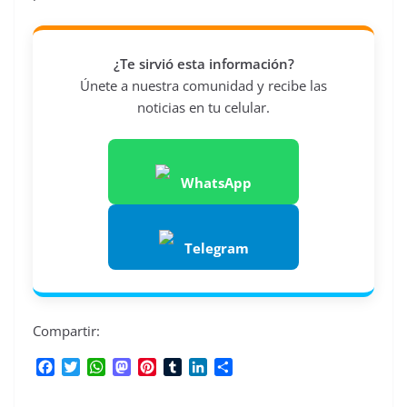
¿Te sirvió esta información?
Únete a nuestra comunidad y recibe las
noticias en tu celular.
WhatsApp
Telegram
Compartir:
F
T
W
M
P
T
L
C
a
w
h
a
i
u
i
o
c
i
a
s
n
m
n
m