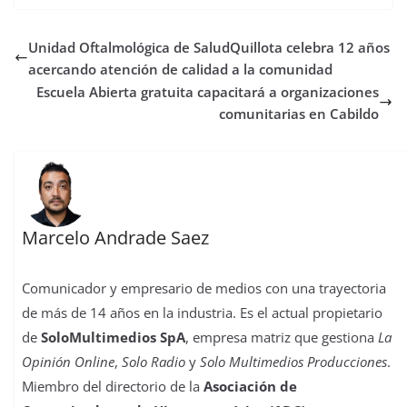
e
t
t
t
t
b
k
p
b
t
s
o
e
l
e
a
Unidad Oftalmológica de SaludQuillota celebra 12 años
o
e
A
d
r
r
d
r
o
r
p
o
e
I
t
acercando atención de calidad a la comunidad
k
p
n
s
n
i
Escuela Abierta gratuita capacitará a organizaciones
t
r
comunitarias en Cabildo
Marcelo Andrade Saez
Comunicador y empresario de medios con una trayectoria
de más de 14 años en la industria. Es el actual propietario
de
SoloMultimedios SpA
, empresa matriz que gestiona
La
Opinión Online
,
Solo Radio
y
Solo Multimedios Producciones
.
Miembro del directorio de la
Asociación de