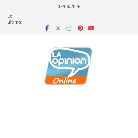
Saltar
Saltar
Saltar
07/08/2026
al
a
al
Lo
contenido
la
contenido
último:
navegación