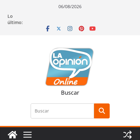
Saltar
Saltar
Saltar
06/08/2026
al
a
al
Lo
contenido
la
contenido
último:
navegación
Buscar
Buscar