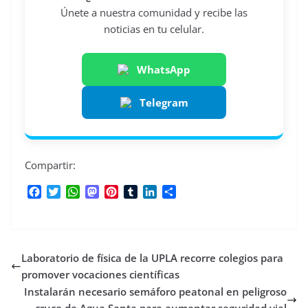
Únete a nuestra comunidad y recibe las
noticias en tu celular.
WhatsApp
Telegram
Compartir:
F
T
W
M
P
T
L
C
a
w
h
a
i
u
i
o
c
i
a
s
n
m
n
m
e
t
t
t
t
b
k
p
b
t
s
o
e
l
e
a
Laboratorio de física de la UPLA recorre colegios para
o
e
A
d
r
r
d
r
o
r
p
o
e
I
t
promover vocaciones científicas
k
p
n
s
n
i
Instalarán necesario semáforo peatonal en peligroso
t
r