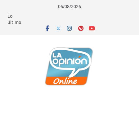
Saltar
Saltar
Saltar
06/08/2026
al
a
al
Lo
contenido
la
contenido
último:
navegación