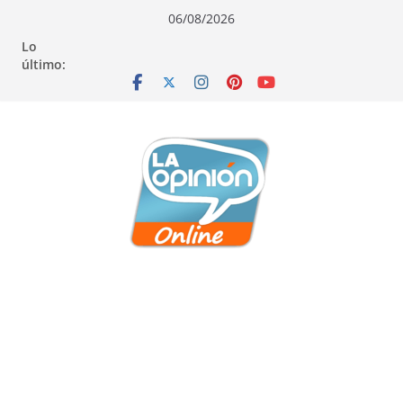
Saltar
Saltar
Saltar
06/08/2026
al
a
al
Lo
contenido
la
contenido
último:
navegación