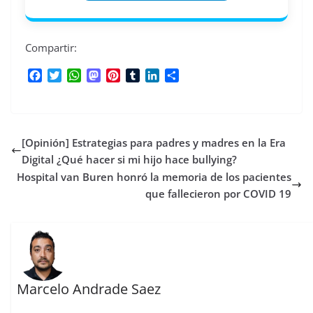
Compartir:
F
T
W
M
P
T
L
C
a
w
h
a
i
u
i
o
c
i
a
s
n
m
n
m
e
t
t
t
t
b
k
p
b
t
s
o
e
l
e
a
[Opinión] Estrategias para padres y madres en la Era
o
e
A
d
r
r
d
r
o
r
p
o
e
I
t
Digital ¿Qué hacer si mi hijo hace bullying?
k
p
n
s
n
i
Hospital van Buren honró la memoria de los pacientes
t
r
que fallecieron por COVID 19
Marcelo Andrade Saez