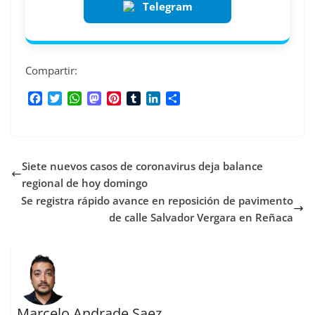
Telegram
Compartir:
F
T
W
M
P
T
L
C
a
w
h
a
i
u
i
o
c
i
a
s
n
m
n
m
e
t
t
t
t
b
k
p
b
t
s
o
e
l
e
a
Siete nuevos casos de coronavirus deja balance
o
e
A
d
r
r
d
r
o
r
p
o
e
I
t
regional de hoy domingo
k
p
n
s
n
i
Se registra rápido avance en reposición de pavimento
t
r
de calle Salvador Vergara en Reñaca
Marcelo Andrade Saez