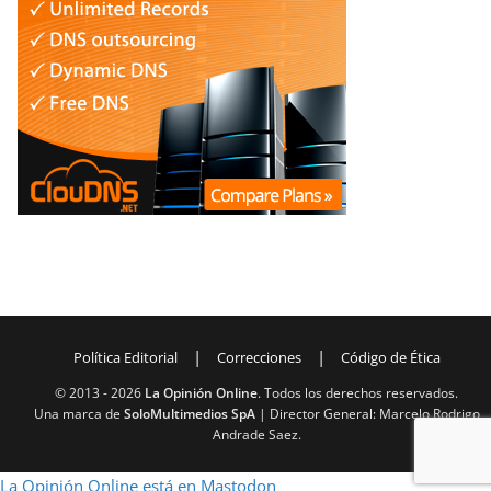
|
|
Política Editorial
Correcciones
Código de Ética
© 2013 -
2026
La Opinión Online
. Todos los derechos reservados.
Una marca de
SoloMultimedios SpA
| Director General: Marcelo Rodrigo
Andrade Saez.
La Opinión Online está en Mastodon