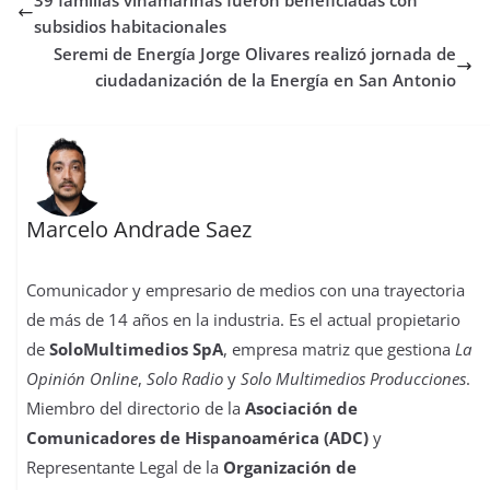
o
e
A
d
r
r
d
r
o
r
p
o
e
I
t
subsidios habitacionales
k
p
n
s
n
i
Seremi de Energía Jorge Olivares realizó jornada de
t
r
ciudadanización de la Energía en San Antonio
Marcelo Andrade Saez
Comunicador y empresario de medios con una trayectoria
de más de 14 años en la industria. Es el actual propietario
de
SoloMultimedios SpA
, empresa matriz que gestiona
La
Opinión Online
,
Solo Radio
y
Solo Multimedios Producciones
.
Miembro del directorio de la
Asociación de
Comunicadores de Hispanoamérica (ADC)
y
Representante Legal de la
Organización de