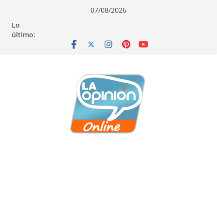
Saltar
Saltar
Saltar
07/08/2026
al
a
al
Lo
contenido
la
contenido
último:
navegación