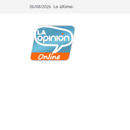
Saltar
Saltar
Saltar
06/08/2026
Lo último:
al
a
al
contenido
la
contenido
navegación