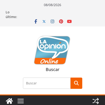
Saltar
Saltar
Saltar
08/08/2026
al
a
al
Lo
contenido
la
contenido
último:
navegación
Buscar
Buscar