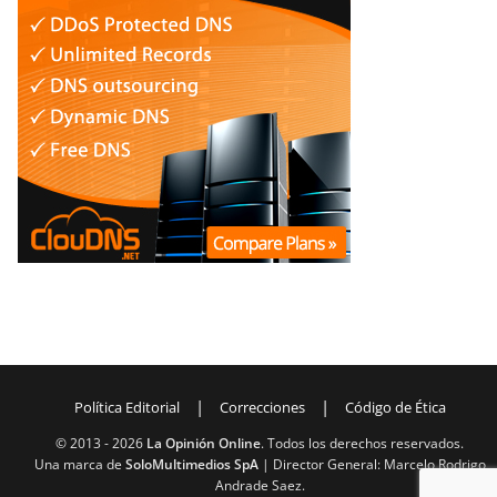
|
|
Política Editorial
Correcciones
Código de Ética
© 2013 -
2026
La Opinión Online
. Todos los derechos reservados.
Una marca de
SoloMultimedios SpA
| Director General: Marcelo Rodrigo
Andrade Saez.