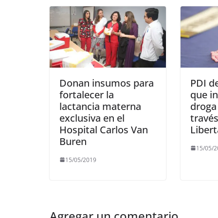
Donan insumos para
PDI d
fortalecer la
que in
lactancia materna
droga 
exclusiva en el
travé
Hospital Carlos Van
Liber
Buren
15/05/
15/05/2019
Agregar un comentario