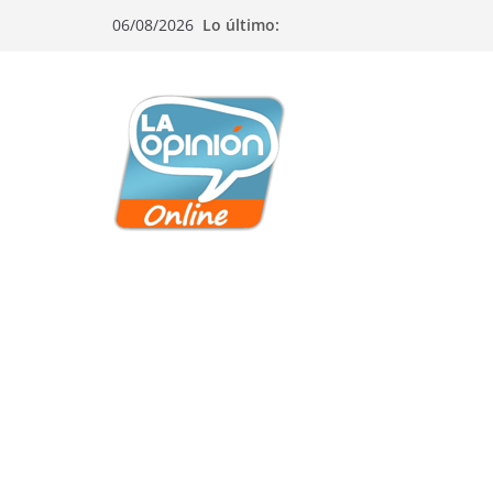
Saltar
Saltar
Saltar
06/08/2026
Lo último:
al
a
al
contenido
la
contenido
navegación