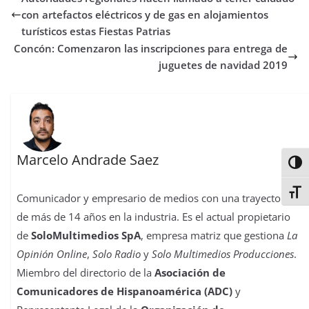
o
e
A
d
r
r
d
r
o
r
p
o
e
I
t
con artefactos eléctricos y de gas en alojamientos
k
p
n
s
n
i
turísticos estas Fiestas Patrias
t
r
Concón: Comenzaron las inscripciones para entrega de
juguetes de navidad 2019
Marcelo Andrade Saez
Alter
Alter
Comunicador y empresario de medios con una trayectoria
de más de 14 años en la industria. Es el actual propietario
de
SoloMultimedios SpA
, empresa matriz que gestiona
La
Opinión Online
,
Solo Radio
y
Solo Multimedios Producciones
.
Miembro del directorio de la
Asociación de
Comunicadores de Hispanoamérica (ADC)
y