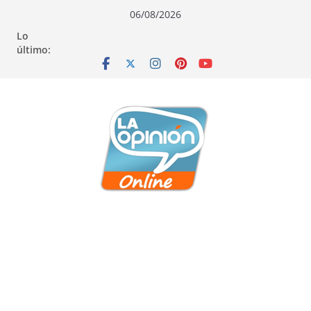
Saltar
Saltar
Saltar
06/08/2026
al
a
al
Lo
contenido
la
contenido
último:
navegación