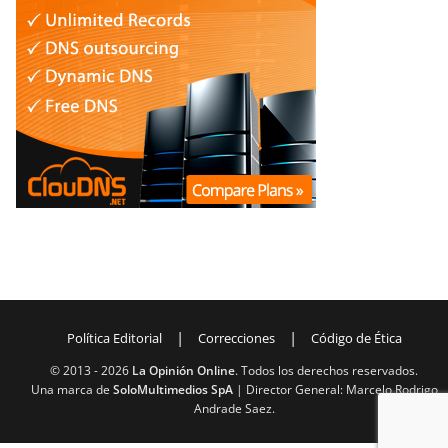
|
|
Política Editorial
Correcciones
Código de Ética
© 2013 -
2026
La Opinión Online
. Todos los derechos reservados.
Una marca de
SoloMultimedios SpA
| Director General: Marcelo Rodrigo
Andrade Saez.