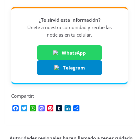
¿Te sirvió esta información?
Únete a nuestra comunidad y recibe las
noticias en tu celular.
WhatsApp
Telegram
Compartir:
F
T
W
M
P
T
L
C
a
w
h
a
i
u
i
o
c
i
a
s
n
m
n
m
e
t
t
t
t
b
k
p
b
t
s
o
e
l
e
a
Autoridades regionales hacen llamado a tener cuidado