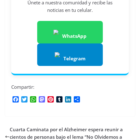
Únete a nuestra comunidad y recibe las
noticias en tu celular.
WhatsApp
Telegram
Compartir:
F
T
W
M
P
T
L
C
a
w
h
a
i
u
i
o
c
i
a
s
n
m
n
m
e
t
t
t
t
b
k
p
b
t
s
o
e
l
e
a
Cuarta Caminata por el Alzheimer espera reunir a
o
e
A
d
r
r
d
r
o
r
p
o
e
I
t
cientos de personas bajo el lema “No Olvidemos a