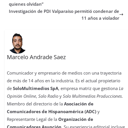
k
p
n
s
n
i
quienes olvidan”
t
r
Investigación de PDI Valparaíso permitió condenar de
11 años a violador
Marcelo Andrade Saez
Comunicador y empresario de medios con una trayectoria
de más de 14 años en la industria. Es el actual propietario
de
SoloMultimedios SpA
, empresa matriz que gestiona
La
Opinión Online
,
Solo Radio
y
Solo Multimedios Producciones
.
Miembro del directorio de la
Asociación de
Comunicadores de Hispanoamérica (ADC)
y
Representante Legal de la
Organización de
Comunicadores Asunción
. Su experiencia editorial incluye