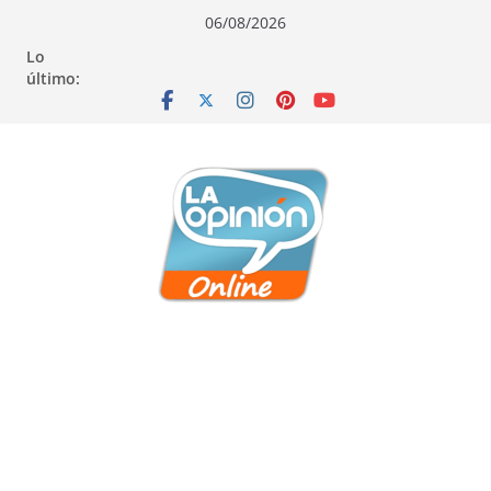
Saltar
Saltar
Saltar
06/08/2026
al
a
al
Lo
contenido
la
contenido
último:
navegación