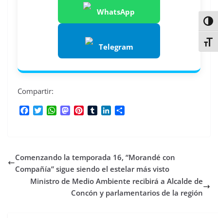
WhatsApp
Alter
Alter
Telegram
Compartir:
F
T
W
M
P
T
L
C
a
w
h
a
i
u
i
o
c
i
a
s
n
m
n
m
e
t
t
t
t
b
k
p
b
t
s
o
e
l
e
a
Comenzando la temporada 16, “Morandé con
o
e
A
d
r
r
d
r
o
r
p
o
e
I
t
Compañía” sigue siendo el estelar más visto
k
p
n
s
n
i
Ministro de Medio Ambiente recibirá a Alcalde de
t
r
Concón y parlamentarios de la región