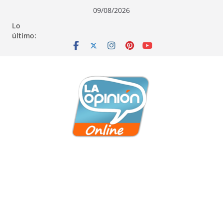
Saltar
Saltar
Saltar
09/08/2026
al
a
al
Lo
contenido
la
contenido
último:
navegación