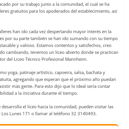
cado por su trabajo junto a la comunidad, el cual se ha
alleres gratuitos para los apoderados del establecimiento, así
talleres han ido cada vez despertando mayor interés en la
nes por su parte también se han ido sumando con su tiempo
tacable y valioso. Estamos contentos y satisfechos, creo
ido cambiando, tenemos un liceo abierto donde se practican
tor del Liceo Técnico Profesional Mannheim.
omo yoga, patinaje artístico, capoeira, salsa, bachata y
gratuita, agregando que esperan que el próximo año puedan
sistir más gente. Para esto dijo que lo ideal sería contar
ilidad a la iniciativa durante el tiempo.
 desarrolla el liceo hacia la comunidad, pueden visitar las
e Los Lunes 171 o llamar al teléfono 32 3140493.