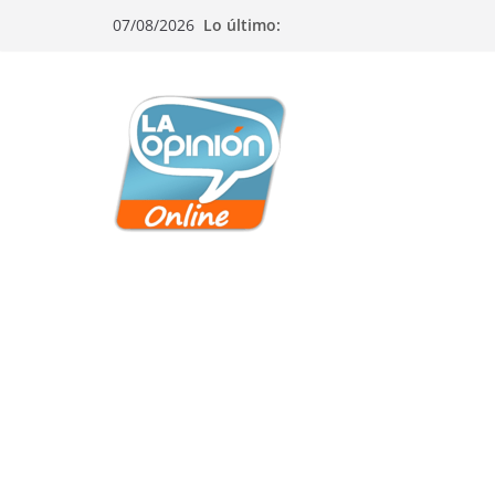
Saltar
Saltar
Saltar
07/08/2026
Lo último:
al
a
al
contenido
la
contenido
navegación