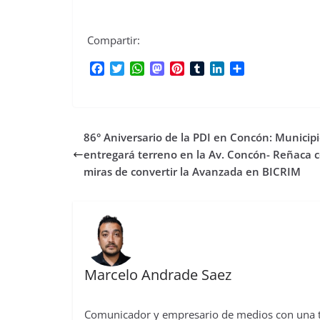
Compartir:
F
T
W
M
P
T
L
C
a
w
h
a
i
u
i
o
c
i
a
s
n
m
n
m
e
t
t
t
t
b
k
p
b
t
s
o
e
l
e
a
86° Aniversario de la PDI en Concón: Municip
o
e
A
d
r
r
d
r
o
r
p
o
e
I
t
entregará terreno en la Av. Concón- Reñaca 
k
p
n
s
n
i
miras de convertir la Avanzada en BICRIM
t
r
Marcelo Andrade Saez
Comunicador y empresario de medios con una tra