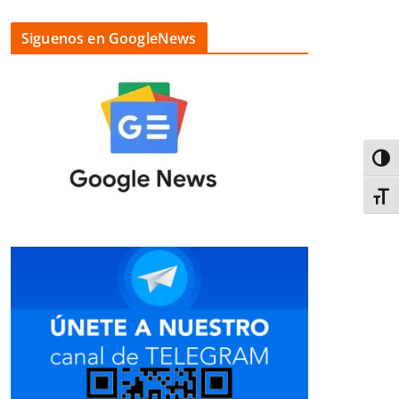
Siguenos en GoogleNews
Alter
Alter