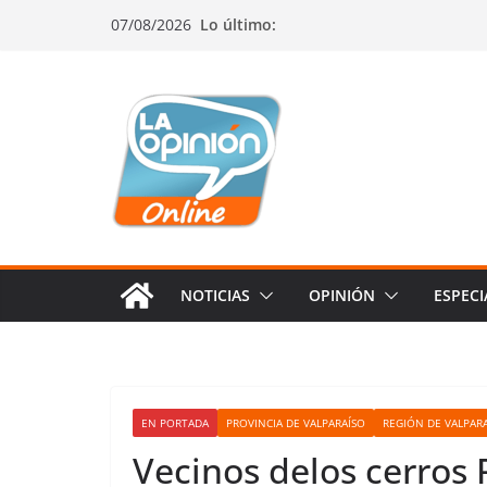
Saltar
Saltar
Saltar
07/08/2026
Lo último:
al
a
al
contenido
la
contenido
navegación
NOTICIAS
OPINIÓN
ESPECI
EN PORTADA
PROVINCIA DE VALPARAÍSO
REGIÓN DE VALPAR
Vecinos delos cerros