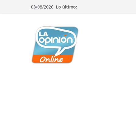
Saltar
Saltar
Saltar
08/08/2026
Lo último:
al
a
al
contenido
la
contenido
navegación