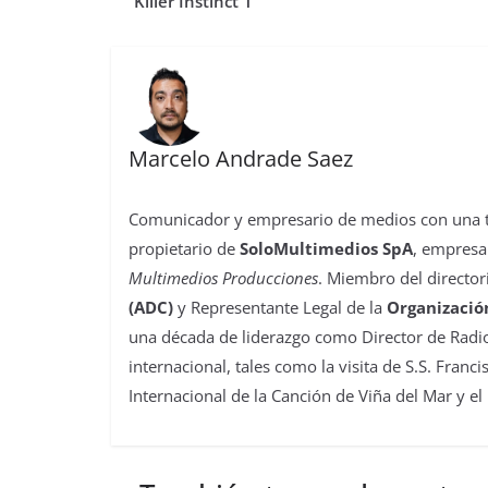
o
r
p
o
e
I
t
“Killer Instinct 1”
k
p
n
s
n
i
t
r
Marcelo Andrade Saez
Comunicador y empresario de medios con una tra
propietario de
SoloMultimedios SpA
, empresa
Multimedios Producciones
. Miembro del director
(ADC)
y Representante Legal de la
Organizació
una década de liderazgo como Director de Radio
internacional, tales como la visita de S.S. Franc
Internacional de la Canción de Viña del Mar y el