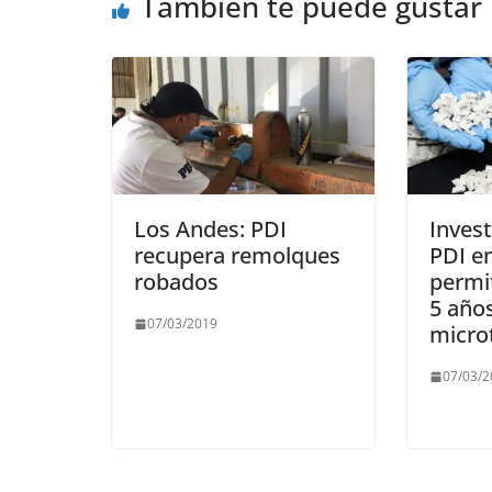
También te puede gustar
Los Andes: PDI
Invest
recupera remolques
PDI e
robados
permi
5 año
07/03/2019
micro
07/03/