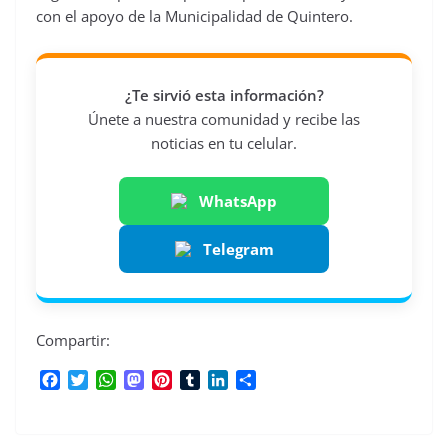
con el apoyo de la Municipalidad de Quintero.
¿Te sirvió esta información?
Únete a nuestra comunidad y recibe las
noticias en tu celular.
WhatsApp
Telegram
Compartir:
F
T
W
M
P
T
L
C
a
w
h
a
i
u
i
o
c
i
a
s
n
m
n
m
e
t
t
t
t
b
k
p