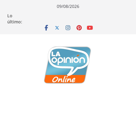
Saltar
Saltar
Saltar
09/08/2026
al
a
al
Lo
contenido
la
contenido
último:
navegación