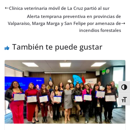
b
t
s
o
e
l
e
a
Clínica veterinaria móvil de La Cruz partió al sur
o
e
A
d
r
r
d
r
o
r
p
o
e
I
t
Alerta temprana preventiva en provincias de
k
p
n
s
n
i
Valparaíso, Marga Marga y San Felipe por amenaza de
t
r
incendios forestales
También te puede gustar
Alter
Alter