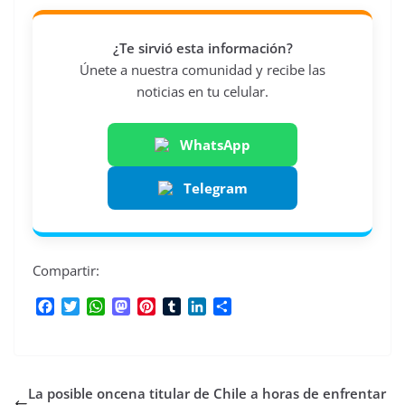
¿Te sirvió esta información?
Únete a nuestra comunidad y recibe las
noticias en tu celular.
WhatsApp
Telegram
Compartir:
F
T
W
M
P
T
L
C
a
w
h
a
i
u
i
o
c
i
a
s
n
m
n
m
e
t
t
t
t
b
k
p
b
t
s
o
e
l
e
a
La posible oncena titular de Chile a horas de enfrentar
o
e
A
d
r
r
d
r