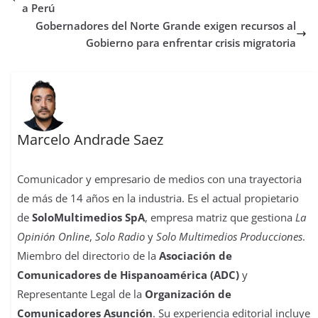
o
r
p
o
e
I
t
a Perú
k
p
n
s
n
i
Gobernadores del Norte Grande exigen recursos al
t
r
Gobierno para enfrentar crisis migratoria
Marcelo Andrade Saez
Comunicador y empresario de medios con una trayectoria
de más de 14 años en la industria. Es el actual propietario
de
SoloMultimedios SpA
, empresa matriz que gestiona
La
Opinión Online
,
Solo Radio
y
Solo Multimedios Producciones
.
Miembro del directorio de la
Asociación de
Comunicadores de Hispanoamérica (ADC)
y
Representante Legal de la
Organización de
Comunicadores Asunción
. Su experiencia editorial incluye