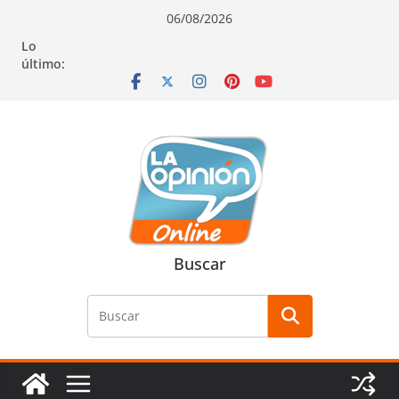
Saltar
Saltar
Saltar
06/08/2026
al
a
al
Lo
contenido
la
contenido
último:
navegación
Buscar
Buscar