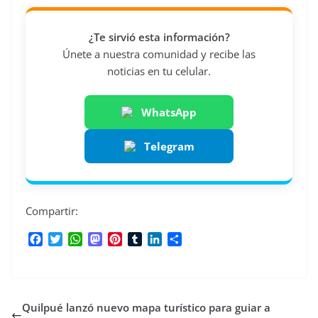
¿Te sirvió esta información?
Únete a nuestra comunidad y recibe las
noticias en tu celular.
WhatsApp
Telegram
Compartir:
F
T
W
M
P
T
L
C
a
w
h
a
i
u
i
o
c
i
a
s
n
m
n
m
e
t
t
t
t
b
k
p
b
t
s
o
e
l
e
a
Quilpué lanzó nuevo mapa turístico para guiar a
o
e
A
d
r
r
d
r