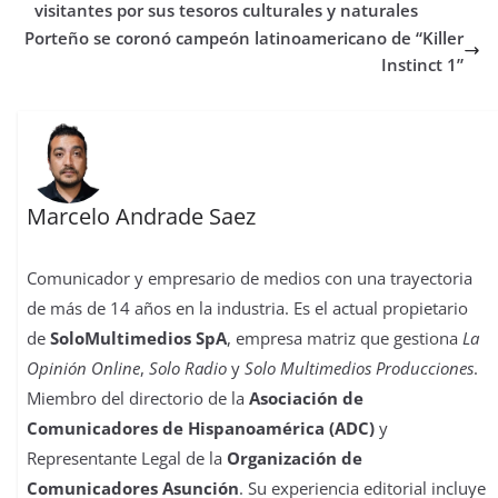
o
r
p
o
e
I
t
visitantes por sus tesoros culturales y naturales
k
p
n
s
n
i
Porteño se coronó campeón latinoamericano de “Killer
t
r
Instinct 1”
Marcelo Andrade Saez
Comunicador y empresario de medios con una trayectoria
de más de 14 años en la industria. Es el actual propietario
de
SoloMultimedios SpA
, empresa matriz que gestiona
La
Opinión Online
,
Solo Radio
y
Solo Multimedios Producciones
.
Miembro del directorio de la
Asociación de
Comunicadores de Hispanoamérica (ADC)
y
Representante Legal de la
Organización de
Comunicadores Asunción
. Su experiencia editorial incluye