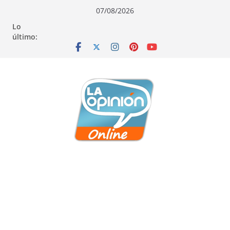
Saltar
Saltar
Saltar
07/08/2026
al
a
al
Lo
contenido
la
contenido
último:
navegación