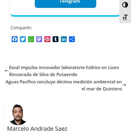
Telegram
Alter
Alter
Compartir:
F
T
W
M
P
T
L
C
a
w
h
a
i
u
i
o
c
i
a
s
n
m
n
m
e
t
t
t
t
b
k
p
b
t
s
o
e
l
e
a
Esval impulsa innovador laboratorio hídrico en Liceo
o
e
A
d
r
r
d
r
o
r
p
o
e
I
t
Rinconada de Silva de Putaendo
k
p
n
s
n
i
Aguas Pacífico concluye décima medición ambiental en
t
r
el mar de Quintero
Marcelo Andrade Saez