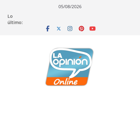
Saltar
Saltar
Saltar
05/08/2026
al
a
al
Lo
contenido
la
contenido
último:
navegación