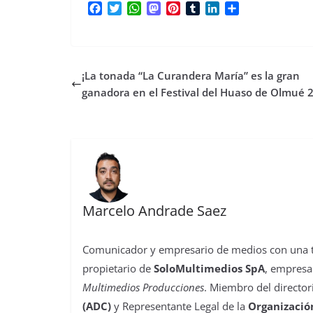
F
T
W
M
P
T
L
C
a
w
h
a
i
u
i
o
c
i
a
s
n
m
n
m
e
t
t
t
t
b
k
p
b
t
s
o
e
l
e
a
¡La tonada “La Curandera María” es la gran
o
e
A
d
r
r
d
r
o
r
p
o
e
I
t
ganadora en el Festival del Huaso de Olmué 
k
p
n
s
n
i
t
r
Marcelo Andrade Saez
Comunicador y empresario de medios con una tra
propietario de
SoloMultimedios SpA
, empresa
Multimedios Producciones
. Miembro del director
(ADC)
y Representante Legal de la
Organizació