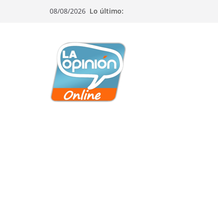
Saltar
Saltar
Saltar
08/08/2026
Lo último:
al
a
al
contenido
la
contenido
navegación