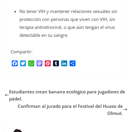
No tener VIH y mantener relaciones sexuales sin
protección con personas que viven con VIH, sin
terapia antiretroviral, o que aún tengan el virus
detectable en su sangre.
Compartir:
F
T
W
M
P
T
L
C
a
w
h
a
i
u
i
o
c
i
a
s
n
m
n
m
e
t
t
t
t
b
k
p
b
t
s
o
e
l
e
a
Estudiantes crean banano ecológico para jugadores de
o
e
A
d
r
r
d
r
o
r
p
o
e
I
t
pádel.
k
p
n
s
n
i
Confirman al jurado para el Festival del Huaso de
t
r
Olmué.