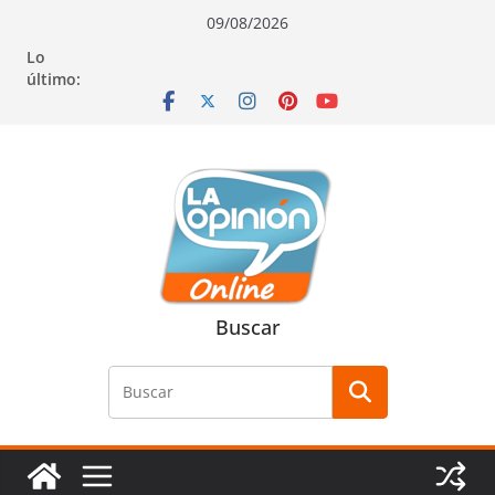
Saltar
Saltar
Saltar
09/08/2026
al
a
al
Lo
contenido
la
contenido
último:
navegación
Buscar
Buscar