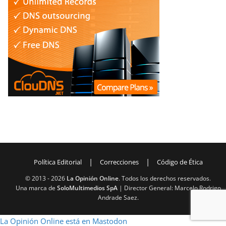
|
|
Política Editorial
Correcciones
Código de Ética
© 2013 -
2026
La Opinión Online
. Todos los derechos reservados.
Una marca de
SoloMultimedios SpA
| Director General: Marcelo Rodrigo
Andrade Saez.
La Opinión Online está en Mastodon