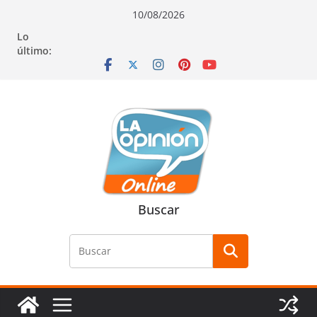
Saltar
Saltar
Saltar
10/08/2026
al
a
al
Lo
contenido
la
contenido
último:
navegación
Buscar
Buscar