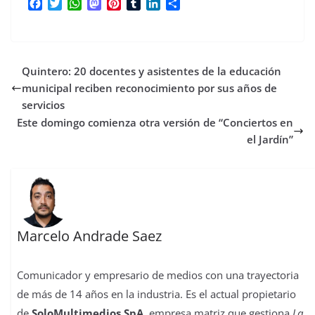
F
T
W
M
P
T
L
C
a
w
h
a
i
u
i
o
c
i
a
s
n
m
n
m
e
t
t
t
t
b
k
p
b
t
s
o
e
l
e
a
Quintero: 20 docentes y asistentes de la educación
o
e
A
d
r
r
d
r
o
r
p
o
e
I
t
municipal reciben reconocimiento por sus años de
k
p
n
s
n
i
servicios
t
r
Este domingo comienza otra versión de “Conciertos en
el Jardín”
Marcelo Andrade Saez
Comunicador y empresario de medios con una trayectoria
de más de 14 años en la industria. Es el actual propietario
de
SoloMultimedios SpA
, empresa matriz que gestiona
La