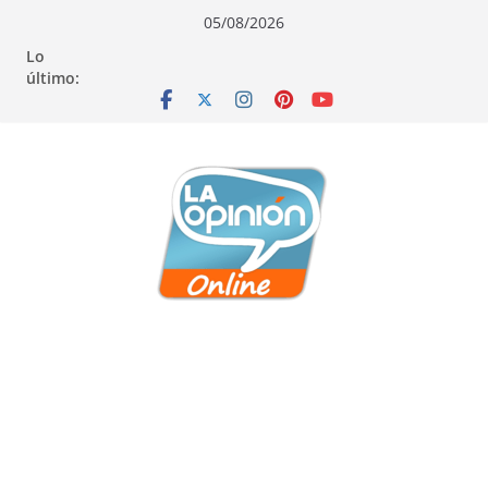
Saltar
Saltar
Saltar
05/08/2026
al
a
al
Lo
contenido
la
contenido
último:
navegación