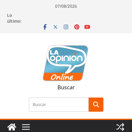
Saltar
Saltar
Saltar
07/08/2026
al
a
al
Lo
contenido
la
contenido
último:
navegación
Buscar
Buscar