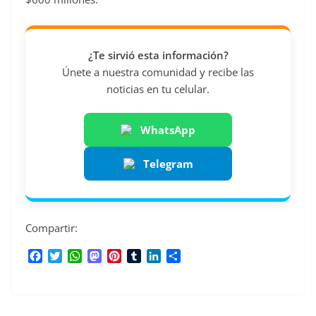
¿Te sirvió esta información?
Únete a nuestra comunidad y recibe las
noticias en tu celular.
WhatsApp
Telegram
Compartir:
F
T
W
M
P
T
L
C
a
w
h
a
i
u
i
o
c
i
a
s
n
m
n
m
e
t
t
t
t
b
k
p
b
t
s
o
e
l
e
a