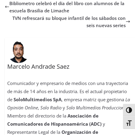
Bibliometro celebró el día del libro con alumnos de la
o
e
A
d
r
r
d
r
o
r
p
o
e
I
t
escuela Brasilia de Limache
k
p
n
s
n
i
TVN refrescará su bloque infantil de los sábados con
t
r
seis nuevas series
Marcelo Andrade Saez
Comunicador y empresario de medios con una trayectoria
de más de 14 años en la industria. Es el actual propietario
de
SoloMultimedios SpA
, empresa matriz que gestiona
La
Opinión Online
,
Solo Radio
y
Solo Multimedios Producciones
.
Alter
Miembro del directorio de la
Asociación de
Alter
Comunicadores de Hispanoamérica (ADC)
y
Representante Legal de la
Organización de