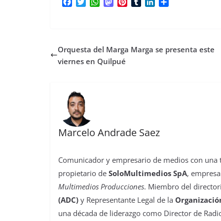
F
T
W
M
P
T
L
C
a
w
h
a
i
u
i
o
c
i
a
s
n
m
n
m
e
t
t
t
t
b
k
p
b
t
s
o
e
l
e
a
Orquesta del Marga Marga se presenta este
o
e
A
d
r
r
d
r
o
r
p
o
e
I
t
viernes en Quilpué
k
p
n
s
n
i
t
r
Marcelo Andrade Saez
Comunicador y empresario de medios con una tra
propietario de
SoloMultimedios SpA
, empresa
Multimedios Producciones
. Miembro del director
(ADC)
y Representante Legal de la
Organizació
una década de liderazgo como Director de Radio