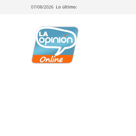
Saltar
Saltar
Saltar
07/08/2026
Lo último:
al
a
al
contenido
la
contenido
navegación