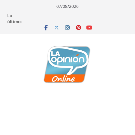
Saltar
Saltar
Saltar
07/08/2026
al
a
al
Lo
contenido
la
contenido
último:
navegación