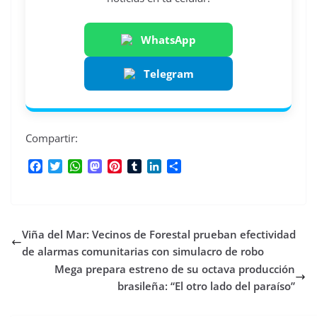
WhatsApp
Telegram
Compartir:
F
T
W
M
P
T
L
C
a
w
h
a
i
u
i
o
c
i
a
s
n
m
n
m
e
t
t
t
t
b
k
p
b
t
s
o
e
l
e
a
Viña del Mar: Vecinos de Forestal prueban efectividad
o
e
A
d
r
r
d
r
o
r
p
o
e
I
t
de alarmas comunitarias con simulacro de robo
k
p
n
s
n
i
Mega prepara estreno de su octava producción
t
r
brasileña: “El otro lado del paraíso”