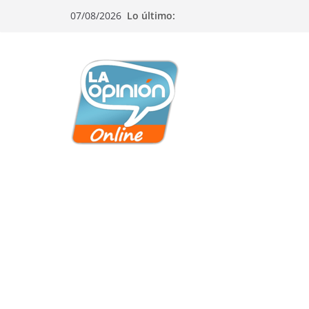
Saltar
Saltar
Saltar
07/08/2026
Lo último:
al
a
al
contenido
la
contenido
navegación