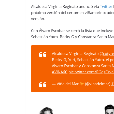
Alcaldesa Virginia Reginato anunció vía
Twitter
l
próxima versión del certamen viñamarino; ademá
versión.
Con Álvaro Escobar se cerró la lista que incluye
Sebastián Yatra, Becky G y Constanza Santa Mar
Alcaldesa Virginia Reginato
@cotyre
Becky G, Yuri, Sebastián Yatra, el 
Álvaro Escobar y Constanza Santa M
#VIÑA60
pic.twitter.com/RGqzCzv
— Viña del Mar
(@vinadelmar)
1