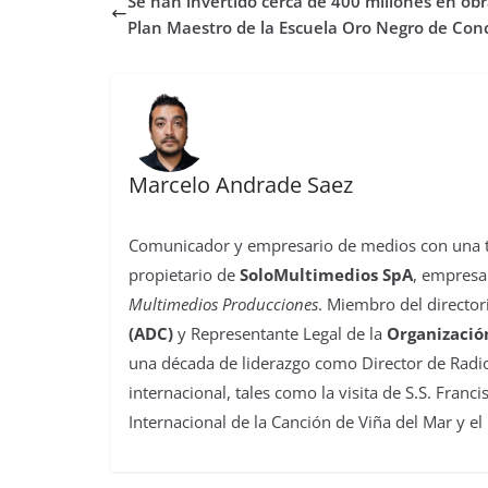
Se han invertido cerca de 400 millones en ob
o
e
A
d
r
r
d
r
o
r
p
o
e
I
t
Plan Maestro de la Escuela Oro Negro de Con
k
p
n
s
n
i
t
r
Marcelo Andrade Saez
Comunicador y empresario de medios con una tra
propietario de
SoloMultimedios SpA
, empresa
Multimedios Producciones
. Miembro del director
(ADC)
y Representante Legal de la
Organizació
una década de liderazgo como Director de Radio
internacional, tales como la visita de S.S. Franc
Internacional de la Canción de Viña del Mar y el