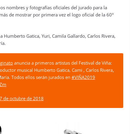
os nombres y fotografías oficiales del jurado para la
s de mostrar por primera vez el logo oficial de la 60°
 a Humberto Gatica, Yuri, Camila Gallardo, Carlos Rivera,
ía.
ginato
anuncia a primeros artistas del Festival de Viña:
productor musical Humberto Gatica, Cami , Carlos Rivera,
aría. Todos ellos serán jurados en
#VIÑA2019
aZm
7 de octubre de 2018