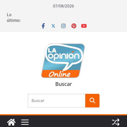
Saltar
Saltar
Saltar
07/08/2026
al
a
al
Lo
contenido
la
contenido
último:
navegación
Buscar
Buscar