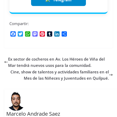
Compartir:
F
T
W
M
P
T
L
C
a
w
h
a
i
u
i
o
c
i
a
s
n
m
n
m
e
t
t
t
t
b
k
p
b
t
s
o
e
l
e
a
Ex sector de cocheros en Av. Los Héroes de Viña del
o
e
A
d
r
r
d
r
o
r
p
o
e
I
t
Mar tendrá nuevos usos para la comunidad.
k
p
n
s
n
i
Cine, show de talentos y actividades familiares en el
t
r
Mes de las Niñeces y Juventudes en Quilpué.
Marcelo Andrade Saez