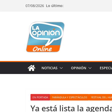
Saltar
Saltar
Saltar
07/08/2026
Lo último:
al
a
al
contenido
la
contenido
navegación
NOTICIAS
OPINIÓN
ESPECI
EN PORTADA
FARÁNDULA Y ESPECTÁCULOS
FESTIVAL DEL HU
Ya está lista la agend