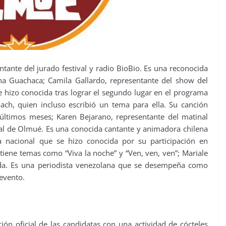
ntante del jurado festival y radio BioBio. Es una reconocida
na Guachaca; Camila Gallardo, representante del show del
se hizo conocida tras lograr el segundo lugar en el programa
ach, quien incluso escribió un tema para ella. Su canción
 últimos meses; Karen Bejarano, representante del matinal
val de Olmué. Es una conocida cantante y animadora chilena
 nacional que se hizo conocida por su participación en
ene temas como “Viva la noche” y “Ven, ven, ven”; Mariale
ada. Es una periodista venezolana que se desempeña como
evento.
ción oficial de las candidatas con una actividad de cócteles