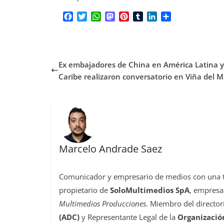
F
T
W
M
P
T
L
C
a
w
h
a
i
u
i
o
c
i
a
s
n
m
n
m
e
t
t
t
t
b
k
p
b
t
s
o
e
l
e
a
Ex embajadores de China en América Latina y
o
e
A
d
r
r
d
r
o
r
p
o
e
I
t
Caribe realizaron conversatorio en Viña del M
k
p
n
s
n
i
t
r
Marcelo Andrade Saez
Comunicador y empresario de medios con una tra
propietario de
SoloMultimedios SpA
, empresa
Multimedios Producciones
. Miembro del director
(ADC)
y Representante Legal de la
Organizació