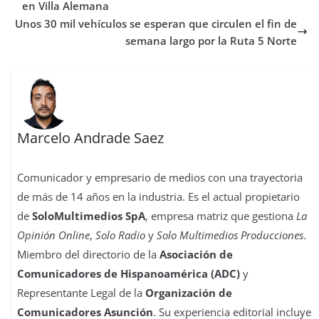
o
r
p
o
e
I
t
en Villa Alemana
k
p
n
s
n
i
Unos 30 mil vehículos se esperan que circulen el fin de
t
r
semana largo por la Ruta 5 Norte
Marcelo Andrade Saez
Comunicador y empresario de medios con una trayectoria
de más de 14 años en la industria. Es el actual propietario
de
SoloMultimedios SpA
, empresa matriz que gestiona
La
Opinión Online
,
Solo Radio
y
Solo Multimedios Producciones
.
Miembro del directorio de la
Asociación de
Comunicadores de Hispanoamérica (ADC)
y
Representante Legal de la
Organización de
Comunicadores Asunción
. Su experiencia editorial incluye