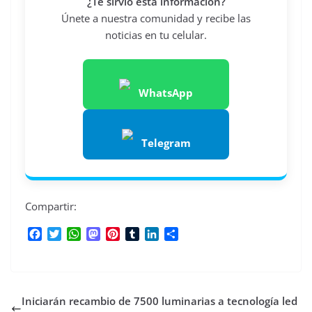
¿Te sirvió esta información?
Únete a nuestra comunidad y recibe las
noticias en tu celular.
WhatsApp
Telegram
Compartir:
F
T
W
M
P
T
L
C
a
w
h
a
i
u
i
o
c
i
a
s
n
m
n
m
e
t
t
t
t
b
k
p
b
t
s
o
e
l
e
a
Iniciarán recambio de 7500 luminarias a tecnología led
o
e
A
d
r
r
d
r