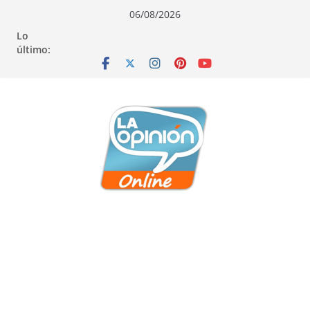
Saltar
Saltar
Saltar
06/08/2026
al
a
al
Lo
contenido
la
contenido
último:
navegación