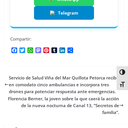
Telegram
Compartir:
F
T
W
M
P
T
L
C
a
w
h
a
i
u
i
o
c
i
a
s
n
m
n
m
e
t
t
t
t
b
k
p
b
t
s
o
e
l
e
a
Alter
Servicio de Salud Viña del Mar Quillota Petorca recibe
o
e
A
d
r
r
d
r
o
r
p
o
e
I
t
en comodato cinco ambulancias e incorpora tres
Alter
k
p
n
s
n
i
drones para potenciar respuesta ante emergencias.
t
r
Florencia Berner, la joven sobre la que caerá la acción
de la nueva nocturna de Canal 13, “Secretos de
familia”.