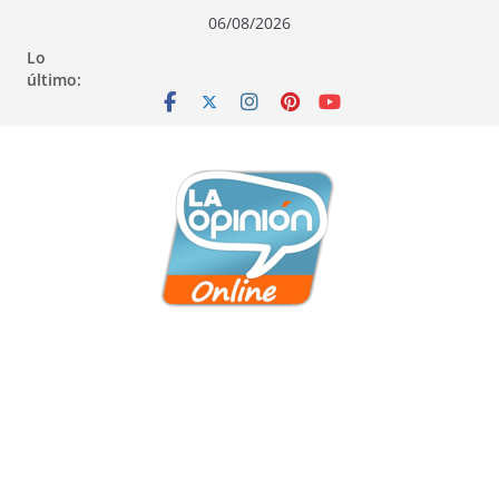
Saltar
Saltar
Saltar
06/08/2026
al
a
al
Lo
contenido
la
contenido
último:
navegación