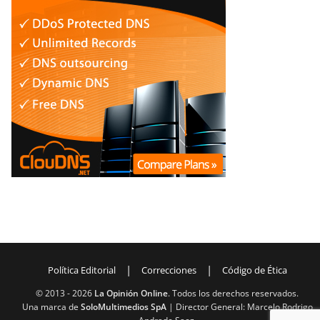
|
|
Política Editorial
Correcciones
Código de Ética
© 2013 -
2026
La Opinión Online
. Todos los derechos reservados.
Una marca de
SoloMultimedios SpA
| Director General: Marcelo Rodrigo