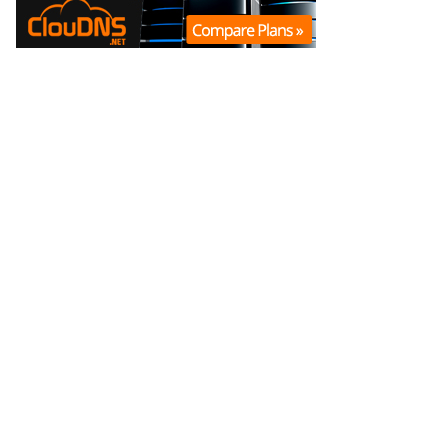
|
|
Política Editorial
Correcciones
Código de Ética
© 2013 -
2026
La Opinión Online
. Todos los derechos reservados.
Una marca de
SoloMultimedios SpA
| Director General: Marcelo Rodrigo
Andrade Saez.