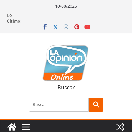
Saltar
Saltar
Saltar
10/08/2026
al
a
al
Lo
contenido
la
contenido
último:
navegación
Buscar
Buscar