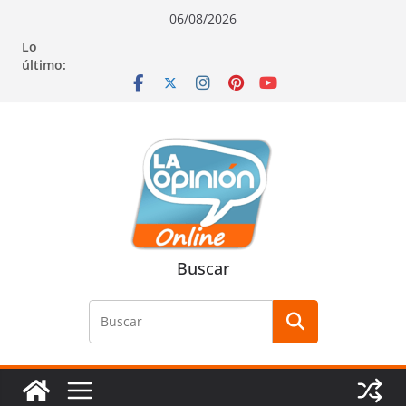
Saltar
Saltar
Saltar
06/08/2026
al
a
al
Lo
contenido
la
contenido
último:
navegación
Buscar
Buscar