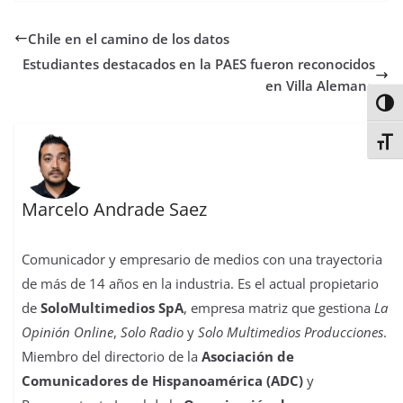
e
t
t
t
t
b
k
p
b
t
s
o
e
l
e
a
Chile en el camino de los datos
o
e
A
d
r
r
d
r
o
r
p
o
e
I
t
Estudiantes destacados en la PAES fueron reconocidos
k
p
n
s
n
i
en Villa Alemana
t
r
Alter
Alter
Marcelo Andrade Saez
Comunicador y empresario de medios con una trayectoria
de más de 14 años en la industria. Es el actual propietario
de
SoloMultimedios SpA
, empresa matriz que gestiona
La
Opinión Online
,
Solo Radio
y
Solo Multimedios Producciones
.
Miembro del directorio de la
Asociación de
Comunicadores de Hispanoamérica (ADC)
y