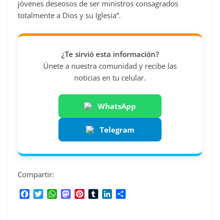
jóvenes deseosos de ser ministros consagrados
totalmente a Dios y su Iglesia”.
¿Te sirvió esta información?
Únete a nuestra comunidad y recibe las
noticias en tu celular.
WhatsApp
Telegram
Compartir:
F
T
W
M
P
T
L
C
a
w
h
a
i
u
i
o
c
i
a
s
n
m
n
m