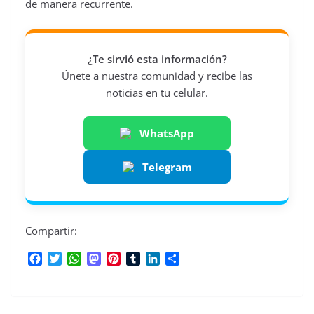
de manera recurrente.
¿Te sirvió esta información?
Únete a nuestra comunidad y recibe las
noticias en tu celular.
WhatsApp
Telegram
Compartir:
F
T
W
M
P
T
L
C
a
w
h
a
i
u
i
o
c
i
a
s
n
m
n
m
e
t
t
t
t
b
k
p