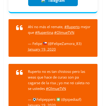
Telegram
Ahí no más el remate,
#Ruperto
mejor
que
#Rupertina
#OlmueTVN
— Felipe
(@FelipeZamora_83)
January 19, 2020
Ruperto no es tan chistoso pero las
weas que hace de curao son pa
cagarse de la risa ¡ yo me rei caleta no
se ustedes
#OlmueTVN
—
Felipeppers
(@pipediazf)
January 19, 2020