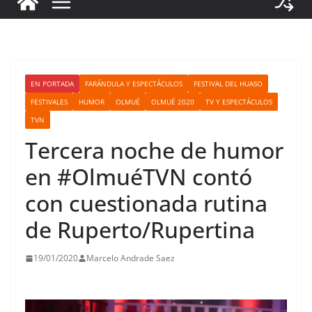
EN PORTADA
FARÁNDULA Y ESPECTÁCULOS
FESTIVAL DEL HUASO
FESTIVALES
HUMOR
OLMUÉ
OLMUÉ 2020
TV Y ESPECTÁCULOS
TVN
Tercera noche de humor
en #OlmuéTVN contó
con cuestionada rutina
de Ruperto/Rupertina
19/01/2020
Marcelo Andrade Saez