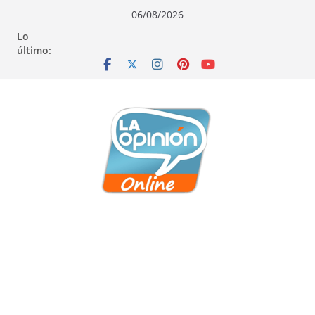
Saltar
Saltar
Saltar
06/08/2026
al
a
al
Lo
contenido
la
contenido
último:
navegación