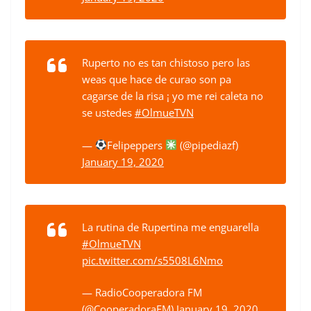
Ruperto no es tan chistoso pero las
weas que hace de curao son pa
cagarse de la risa ¡ yo me rei caleta no
se ustedes
#OlmueTVN
—
Felipeppers
(@pipediazf)
January 19, 2020
La rutina de Rupertina me enguarella
#OlmueTVN
pic.twitter.com/s5508L6Nmo
— RadioCooperadora FM
(@CooperadoraFM)
January 19, 2020