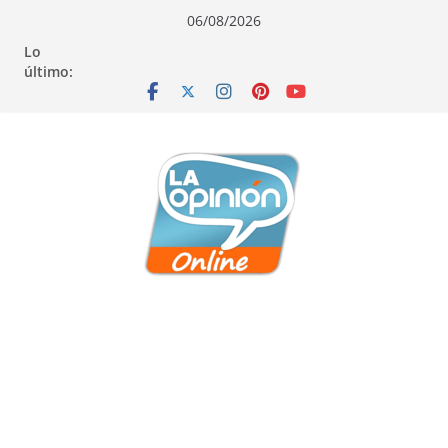
Saltar
Saltar
Saltar
06/08/2026
al
a
al
Lo
contenido
la
contenido
último:
navegación