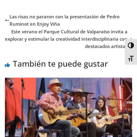
e
t
t
t
t
b
k
p
b
t
s
o
e
l
e
a
Las risas no pararon con la presentación de Pedro
o
e
A
d
r
r
d
r
o
r
p
o
e
I
t
Ruminot en Enjoy Viña
k
p
n
s
n
i
Este verano el Parque Cultural de Valparaíso invita a
t
r
explorar y estimular la creatividad interdisciplinaria con
destacados artistas
Alter
Alter
También te puede gustar