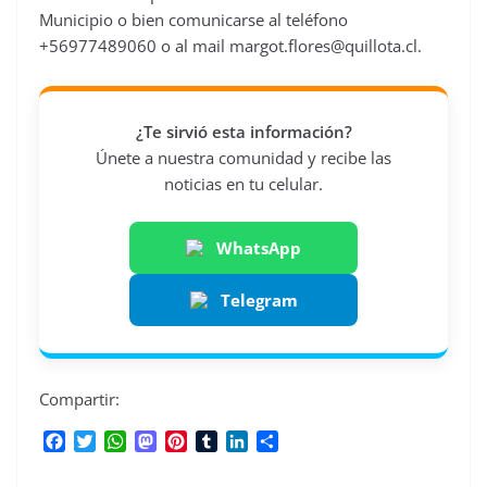
Municipio o bien comunicarse al teléfono
+56977489060 o al mail
margot.flores@quillota.cl
.
¿Te sirvió esta información?
Únete a nuestra comunidad y recibe las
noticias en tu celular.
WhatsApp
Telegram
Compartir:
F
T
W
M
P
T
L
C
a
w
h
a
i
u
i
o
c
i
a
s
n
m
n
m