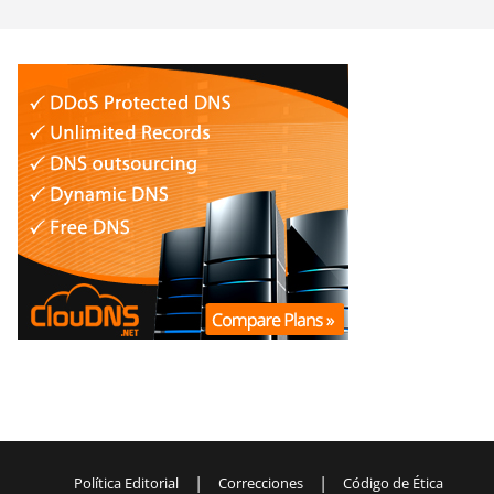
|
|
Política Editorial
Correcciones
Código de Ética