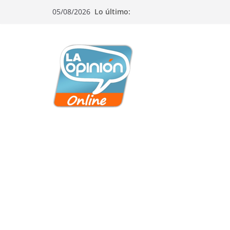
Saltar
Saltar
Saltar
05/08/2026
Lo último:
al
a
al
contenido
la
contenido
navegación