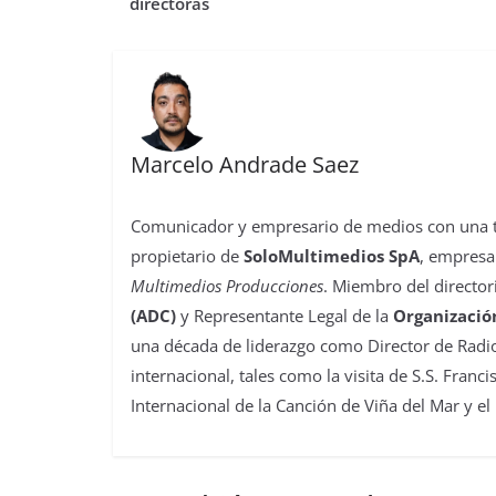
o
r
p
o
e
I
t
directoras
k
p
n
s
n
i
t
r
Marcelo Andrade Saez
Comunicador y empresario de medios con una tra
propietario de
SoloMultimedios SpA
, empresa
Multimedios Producciones
. Miembro del director
(ADC)
y Representante Legal de la
Organizació
una década de liderazgo como Director de Radio
internacional, tales como la visita de S.S. Franc
Internacional de la Canción de Viña del Mar y el