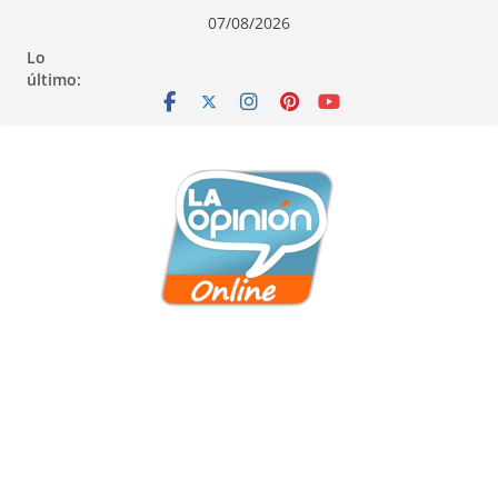
Saltar
Saltar
Saltar
07/08/2026
al
a
al
Lo
contenido
la
contenido
último:
navegación