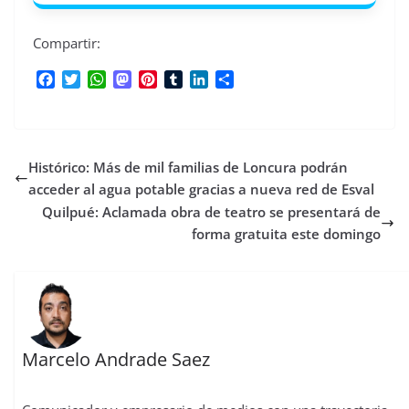
Compartir:
F
T
W
M
P
T
L
C
a
w
h
a
i
u
i
o
c
i
a
s
n
m
n
m
e
t
t
t
t
b
k
p
b
t
s
o
e
l
e
a
Histórico: Más de mil familias de Loncura podrán
o
e
A
d
r
r
d
r
o
r
p
o
e
I
t
acceder al agua potable gracias a nueva red de Esval
k
p
n
s
n
i
Quilpué: Aclamada obra de teatro se presentará de
t
r
forma gratuita este domingo
Marcelo Andrade Saez