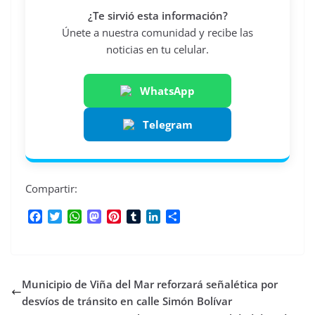
¿Te sirvió esta información?
Únete a nuestra comunidad y recibe las
noticias en tu celular.
WhatsApp
Telegram
Compartir:
F
T
W
M
P
T
L
C
a
w
h
a
i
u
i
o
c
i
a
s
n
m
n
m
e
t
t
t
t
b
k
p
b
t
s
o
e
l
e
a
Municipio de Viña del Mar reforzará señalética por
o
e
A
d
r
r
d
r
o
r
p
o
e
I
t
desvíos de tránsito en calle Simón Bolívar
k
p
n
s
n
i