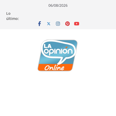
Saltar
Saltar
Saltar
06/08/2026
al
a
al
Lo
contenido
la
contenido
último:
navegación