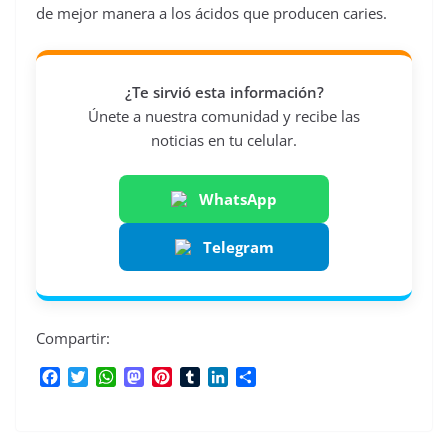
de mejor manera a los ácidos que producen caries.
¿Te sirvió esta información?
Únete a nuestra comunidad y recibe las
noticias en tu celular.
WhatsApp
Telegram
Compartir:
F
T
W
M
P
T
L
C
a
w
h
a
i
u
i
o
c
i
a
s
n
m
n
m
e
t
t
t
t
b
k
p