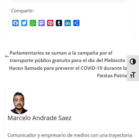
Compartir:
F
T
W
M
P
T
L
C
a
w
h
a
i
u
i
o
c
i
a
s
n
m
n
m
e
t
t
t
t
b
k
p
b
t
s
o
e
l
e
a
Parlamentarios se suman a la campaña por el
o
e
A
d
r
r
d
r
o
r
p
o
e
I
t
transporte público gratuito para el día del Plebiscito
Alter
k
p
n
s
n
i
Hacen llamado para prevenir el COVID-19 durante las
t
r
Fiestas Patrias
Alter
Marcelo Andrade Saez
Comunicador y empresario de medios con una trayectoria