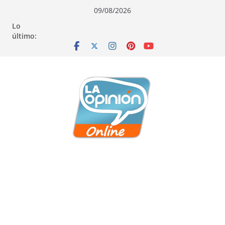
Saltar
Saltar
Saltar
09/08/2026
al
a
al
Lo
contenido
la
contenido
último:
navegación