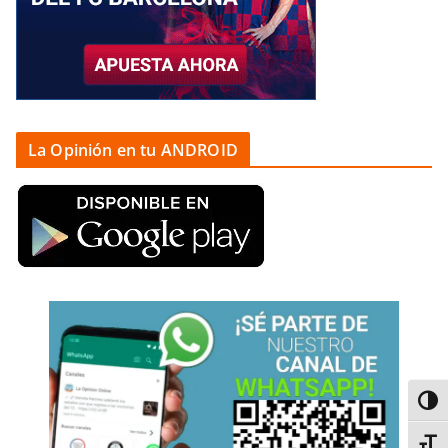
La Opinión en tu ANDROID
Alter
Alter