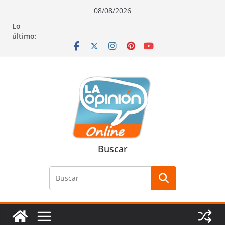
Saltar
Saltar
Saltar
08/08/2026
al
a
al
Lo
contenido
la
contenido
último:
navegación
Buscar
Buscar