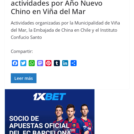
actividades por Año Nuevo
Chino en Viña del Mar
Actividades organizadas por la Municipalidad de Viña
del Mar, la Embajada de China en Chile y el Instituto
Confucio Santo
Compartir:
F
T
W
M
P
T
L
C
a
w
h
a
i
u
i
o
c
i
a
s
n
m
n
m
Leer más
e
t
t
t
t
b
k
p
b
t
s
o
e
l
e
a
o
e
A
d
r
r
d
r
o
r
p
o
e
I
t
k
p
n
s
n
i
t
r