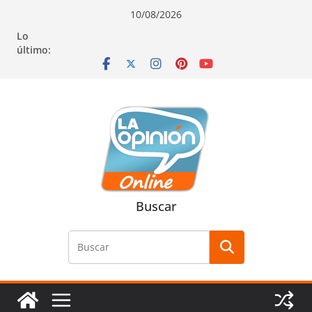
Saltar
Saltar
Saltar
10/08/2026
al
a
al
Lo
contenido
la
contenido
último:
navegación
Buscar
Buscar