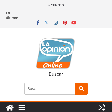
Saltar
Saltar
Saltar
07/08/2026
al
a
al
Lo
contenido
la
contenido
último:
navegación
Buscar
Buscar