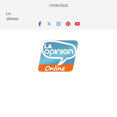
Saltar
Saltar
Saltar
10/08/2026
al
a
al
Lo
contenido
la
contenido
último:
navegación