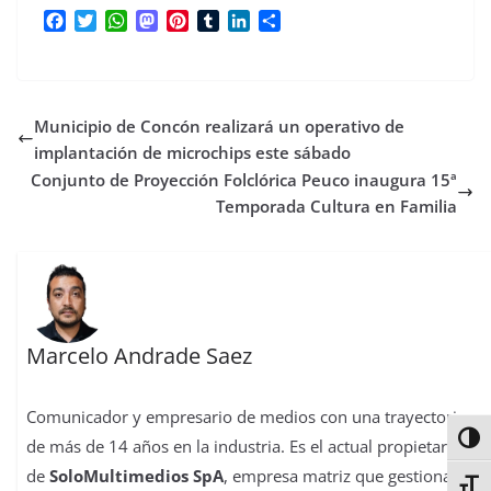
F
T
W
M
P
T
L
C
a
w
h
a
i
u
i
o
c
i
a
s
n
m
n
m
e
t
t
t
t
b
k
p
b
t
s
o
e
l
e
a
Municipio de Concón realizará un operativo de
o
e
A
d
r
r
d
r
o
r
p
o
e
I
t
implantación de microchips este sábado
k
p
n
s
n
i
Conjunto de Proyección Folclórica Peuco inaugura 15ª
t
r
Temporada Cultura en Familia
Marcelo Andrade Saez
Comunicador y empresario de medios con una trayectoria
Alter
de más de 14 años en la industria. Es el actual propietario
de
SoloMultimedios SpA
, empresa matriz que gestiona
La
Alter