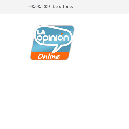
Saltar
Saltar
Saltar
08/08/2026
Lo último:
al
a
al
contenido
la
contenido
navegación