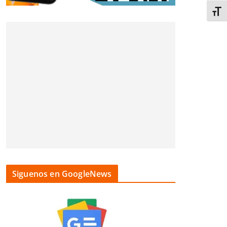
Alter
Siguenos en GoogleNews